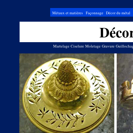
Métaux et matières
Façonnage
Décor du métal
Décor
Martelage
Ciselure
Moletage
Gravure
Guillocha